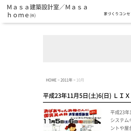
Ｍａｓａ建築設計室／Ｍａｓａ
ｈｏｍｅ㈱
家づくりコンセ
HOME
>
2011年
>
10月
平成23年11月5日(土)6(日) 
平成23年
システム
ントや屋