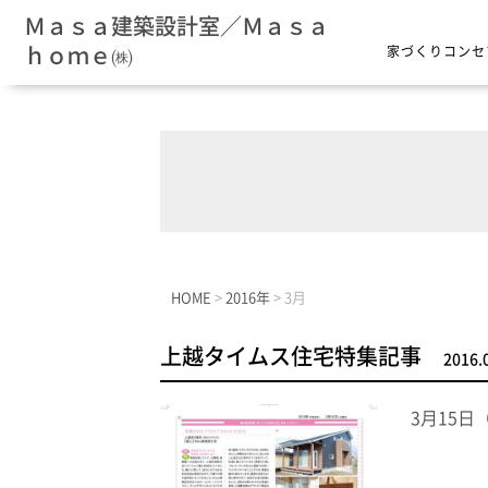
Ｍａｓａ建築設計室／Ｍａｓａ
ｈｏｍｅ㈱
家づくりコンセ
HOME
>
2016年
>
3月
上越タイムス住宅特集記事
2016.
3月15