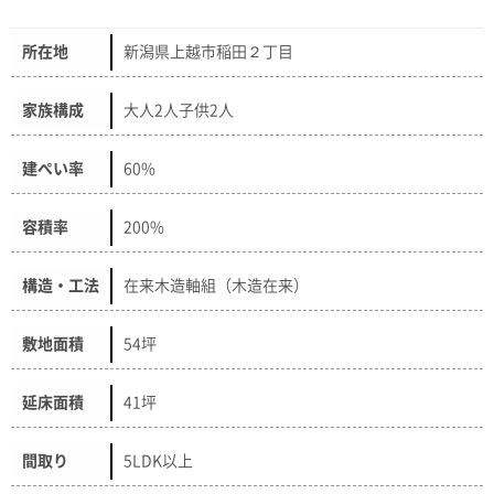
所在地
新潟県上越市稲田２丁目
家族構成
大人2人子供2人
建ぺい率
60%
容積率
200%
構造・工法
在来木造軸組（木造在来）
敷地面積
54坪
延床面積
41坪
間取り
5LDK以上