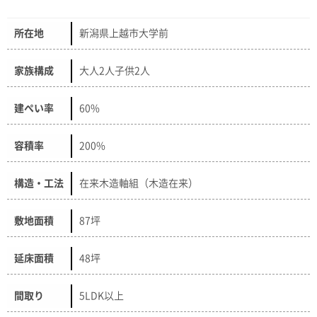
所在地
新潟県上越市大学前
家族構成
大人2人子供2人
建ぺい率
60%
容積率
200%
構造・工法
在来木造軸組（木造在来）
敷地面積
87坪
延床面積
48坪
間取り
5LDK以上