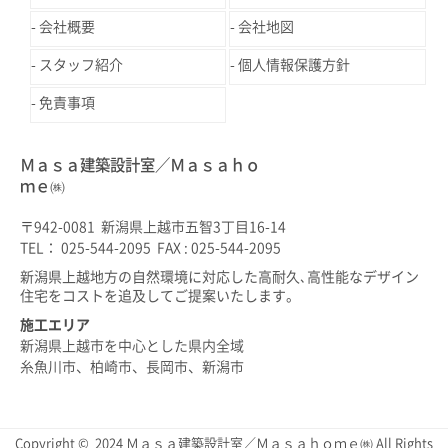
会社概要
会社地図
スタッフ紹介
個人情報保護方針
免責事項
Ｍａｓａ建築設計室／Ｍａｓａｈｏ
ｍｅ㈱
〒942-0081 新潟県上越市五智3丁目16-14
TEL： 025-544-2095 FAX : 025-544-2095
新潟県上越地方の自然環境に対応した高耐久､高性能なデザイン
住宅をコストを追及してご提案いたします。
施工エリア
新潟県上越市を中心とした県内全域
糸魚川市、柏崎市、長岡市、新潟市
Copyright © 2024 Ｍａｓａ建築設計室／Ｍａｓａｈｏｍｅ㈱ All Rights